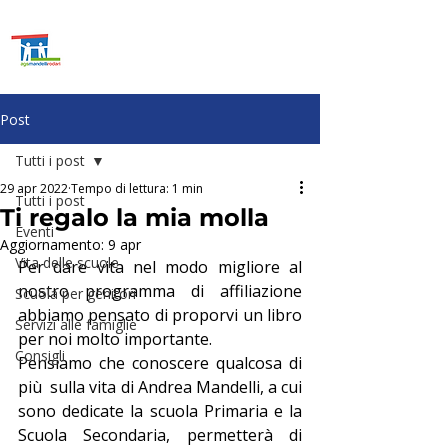
ASSOCIAZIONE GENITORI
SCUOLE
MANDELLI E
RODARI
Post
Tutti i post
29 apr 2022
Tempo di lettura: 1 min
Tutti i post
Ti regalo la mia molla
Eventi
Aggiornamento:
9 apr
Vita delle scuole
Per dare vita nel modo migliore al 
nostro programma di affiliazione 
Scuola per genitori
abbiamo pensato di proporvi un libro 
Servizi alle famiglie
per noi molto importante.
Consigli
Pensiamo che conoscere qualcosa di 
più  sulla vita di Andrea Mandelli, a cui 
sono dedicate la scuola Primaria e la 
Scuola Secondaria, permetterà di 