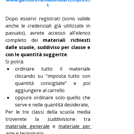
www.genitorimandellirodari.cmprint.i
t
Dopo esservi registrati (sono valide 
anche le credenziali già utilizzate in 
passato), avrete accesso all'elenco 
completo dei 
materiali richiesti 
dalle scuole, suddiviso per classe e 
con le quantità suggerite
. 
Si potrà:
ordinare tutto il materiale 
cliccando su “imposta tutto con 
quantità consigliate” e poi 
aggiungere al carrello
oppure ordinare solo quello che 
serve e nelle quantità desiderate,
Per le tre classi della scuola media 
troverete la suddivisione tra 
materiale generale
 e 
materiale per 
arte e tecnologia
.