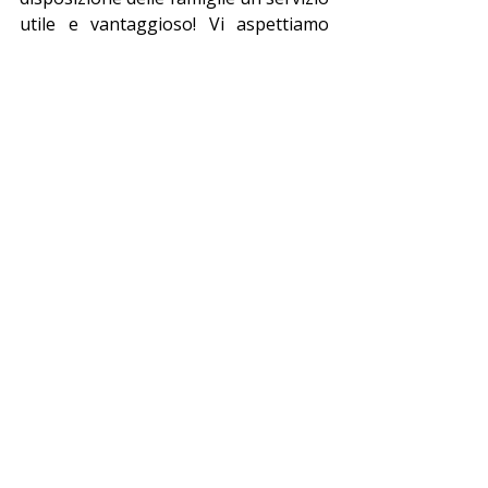
utile e vantaggioso! Vi aspettiamo 
online! 
Per qualsiasi informazione o 
chiarimento potete contattare il 
numero 02 95938553
Immagine di 
Freepik
Servizi alle famiglie