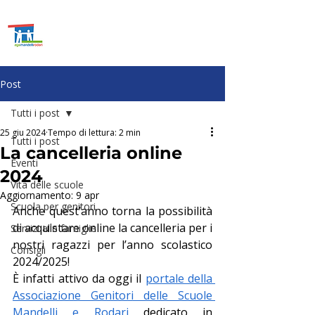
ASSOCIAZIONE GENITORI
SCUOLE
MANDELLI E
RODARI
Post
Tutti i post
25 giu 2024
Tempo di lettura: 2 min
Tutti i post
La cancelleria online
Eventi
2024
Vita delle scuole
Aggiornamento:
9 apr
Scuola per genitori
Anche quest’anno torna la possibilità 
di acquistare online la cancelleria per i 
Servizi alle famiglie
nostri ragazzi per l’anno scolastico 
Consigli
2024/2025!
È infatti attivo da oggi il 
portale della 
Associazione Genitori delle Scuole 
Mandelli e Rodari
 dedicato in 