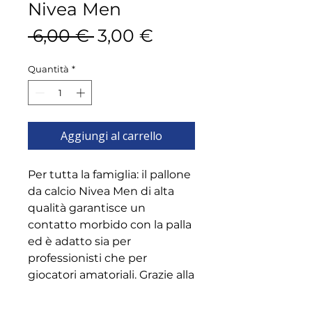
Nivea Men
Prezzo
Prezzo
 6,00 € 
3,00 €
regolare
scontato
Quantità
*
Aggiungi al carrello
Per tutta la famiglia: il pallone
da calcio Nivea Men di alta
qualità garantisce un
contatto morbido con la palla
ed è adatto sia per
professionisti che per
giocatori amatoriali. Grazie alla
combinazione di colori bianco
e blu, la palla da gioco con