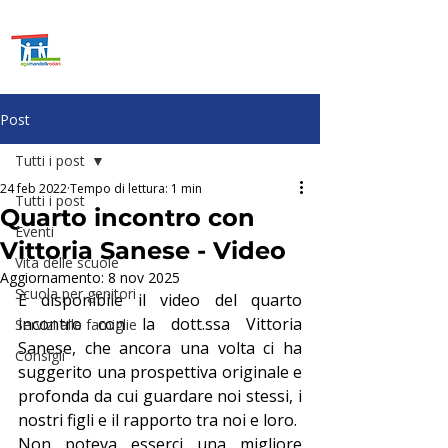
ASSOCIAZIONE GENITORI
SCUOLE
MANDELLI E
RODARI
Post
Tutti i post
24 feb 2022
Tempo di lettura: 1 min
Tutti i post
Quarto incontro con
Eventi
Vittoria Sanese - Video
Vita delle scuole
Aggiornamento:
8 nov 2025
Scuola per genitori
È disponibile il video del quarto 
incontro con la dott.ssa Vittoria 
Servizi alle famiglie
Sanese, che ancora una volta ci ha 
Consigli
suggerito una prospettiva originale e 
profonda da cui guardare noi stessi, i 
nostri figli e il rapporto tra noi e loro.
Non poteva esserci una migliore 